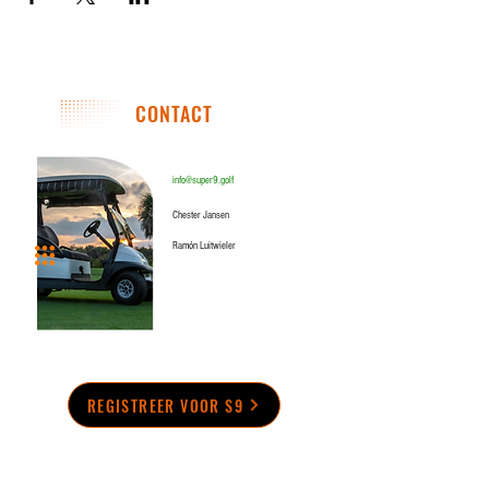
CONTACT
info@super9.golf
Chester Jansen
Ramón Luitwieler
REGISTREER VOOR S9
Registreren is geen garantie dat u lid wordt. Houd er rekening
mee dat er een validatieproces aanwezig is.