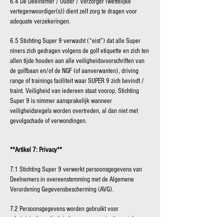
6.4 De Deelnemer / Ouder / Verzorger (wettelijke
vertegenwoordiger(s)) dient zelf zorg te dragen voor
adequate verzekeringen.
6.5 Stichting Super 9 verwacht (“eist”) dat alle Super
niners zich gedragen volgens de golf etiquette en zich ten
allen tijde houden aan alle veiligheidsvoorschriften van
de golfbaan en/of de NGF (of aanverwanten), driving
range of trainings faciliteit waar SUPER 9 zich bevindt /
traint. Veiligheid van iedereen staat voorop. Stichting
Super 9 is nimmer aansprakelijk wanneer
veiligheidsregels worden overtreden, al dan niet met
gevolgschade of verwondingen.
**Artikel 7: Privacy**
7.1 Stichting Super 9 verwerkt persoonsgegevens van
Deelnemers in overeenstemming met de Algemene
Verordening Gegevensbescherming (AVG).
7.2 Persoonsgegevens worden gebruikt voor
administratieve doeleinden en communicatie met de