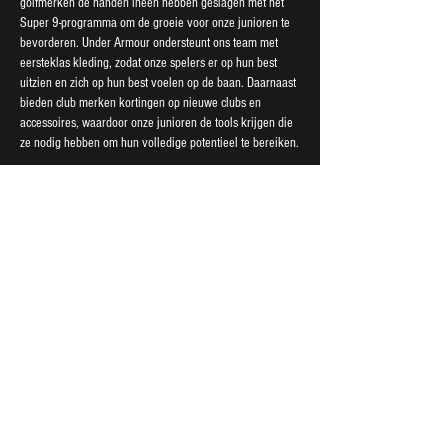
golfmerken de handen ineen hebben geslagen met het
Super 9-programma om de groeie voor onze junioren te
bevorderen. Under Armour ondersteunt ons team met
eersteklas kleding, zodat onze spelers er op hun best
uitzien en zich op hun best voelen op de baan. Daarnaast
bieden club merken kortingen op nieuwe clubs en
accessoires, waardoor onze junioren de tools krijgen die
ze nodig hebben om hun volledige potentieel te bereiken.
Ontketen uw potentieel met Super 9
Het Super 9 Junior Golftrainingsprogramma is niet alleen
een trainings plan: het is een toegang tot een wereld van
mogelijkheden. Ga met ons mee op deze spannende reis
waar perfectie, teamwerk en toegang tot de beste
middelen samenkomen om de toekomstige kampioenen
van de Europese Tour te creëren