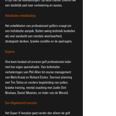
in lijn met de doelstellingen. Op deze manier creëren we
een duidelijk pad naar verbetering en succes.
Holistische ontwikkeling
Het ontwikkelen van professioneel golfers vraagt om
een holistische aanpak. Buiten swing techniek besteden
wij veel aandacht aan mentale weerbaarheid,
strategisch denken, fysieke conditie en de spelregels.
Experts
Ons team bestaat uit ervaren golf professionals ieder
met hun eigen specialisatie. Van technische
verbeteringen van Phil Allen tot course management
van Niels Kraaij en Richard Eccles. Toernooi planning
met Tim Talma en verdere begeleiding van putten,
fysieke training, mental coaching met Justin Sint
Nicolaas, Daniel Mesman, en Inder van de Wereld.
Een Uitgebereid Leerplan
Het Super 9 leerplan gaat verder dan alleen de golf