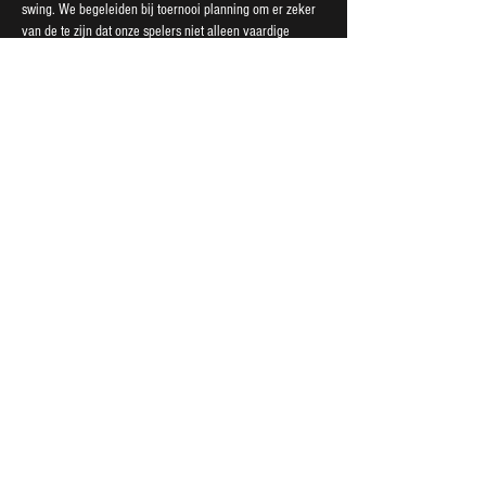
swing. We begeleiden bij toernooi planning om er zeker
van de te zijn dat onze spelers niet alleen vaardige
golfers zijn, maar ook strategisch vaardige deelnemers.
De mentale begeleiding geeft hen de mentale power, en
daarnaast geven we begeleiding op het gebied van
voeding.
CONTACT
info@super9.golf
Chester Jansen
Ramón Luitwieler