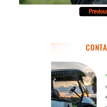
Previou
CONT
i
C
R