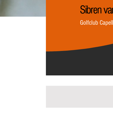
Sibren va
Golfclub Capel