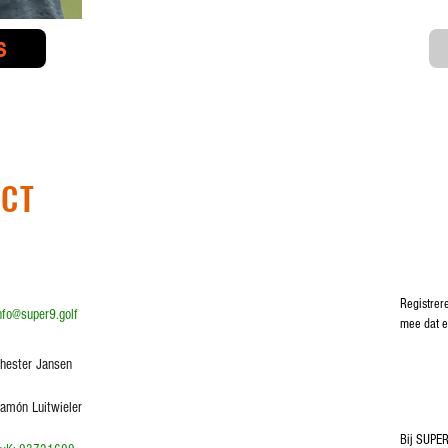
s
ACT
Registrer
nfo@super9.golf
mee dat e
hester Jansen
amón Luitwieler
Bij SUPER